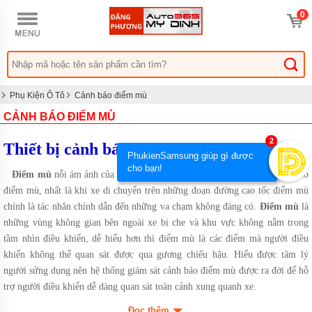
TRANG
0
CHỦ
KHUYẾN
MẠI
ĐỒ
CHƠI
Phụ Kiện Ô Tô
Cảnh báo điểm mù
XE Ô
TÔ
CẢNH BÁO ĐIỂM MÙ
KIA
2
Thiết bị cảnh báo điểm mù trên ô tô
ĐỒ
PhukienSamsung giúp gì được
CHƠI
cho bạn!
XE Ô
Điểm mù
nỗi ám ảnh của các bác tài, bất kì một chiếc xe ô tô nào cũng có
TÔ
điểm mù, nhất là khi xe di chuyển trên những đoạn đường cao tốc điểm mù
MAZDA
chính là tác nhân chính dẫn đến những va chạm không đáng có.
Điểm mù
là
ĐỒ
những vùng không gian bên ngoài xe bị che và khu vực không nằm trong
CHƠI
XE Ô
tầm nhìn điều khiển, dễ hiểu hơn thì điểm mù là các điểm mà người điều
TÔ
khiển không thể quan sát được qua gương chiếu hậu. Hiểu được tâm lý
HONDA
người sửng dụng nên hệ thống giám sát cảnh báo điểm mù được ra đời để hỗ
ĐỒ
trợ người điều khiển dễ dàng quan sát toàn cảnh xung quanh xe.
CHƠI
XE Ô
Đọc thêm