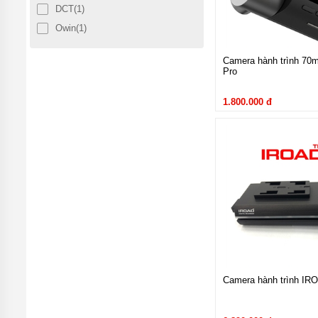
DCT
(1)
Ô
TÔ
Owin
(1)
TIN
TỨC
Camera hành trình 70
Pro
KIỂM
TRA
1.800.000 đ
ĐƠN
HÀNG
LIÊN
HỆ
Nội thất xe 
Nội thất Hyundai K
xứng mang lại cảm giác h
Camera hành trình IR