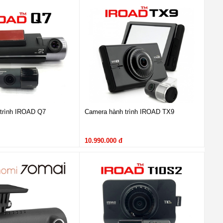
i lái dễ dàng len lỏi ở bất cứ tuyến phố đông đúc hay những ngõ hẹp
êm vào dải đèn mỏng dưới nắp capo giúp chiếc xe bắt mắt hơn.
trình IROAD Q7
Camera hành trình IROAD TX9
10.990.000 đ