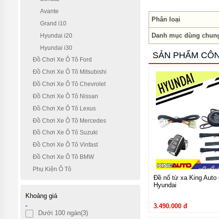
TÔ
TOYOTA
Avante
Phân loại
Grand i10
ĐỒ CHƠI
XE Ô TÔ
Danh mục dùng chun
Hyundai i20
HYUNDAI
Hyundai i30
SẢN PHẨM CÔ
ĐỒ
Đồ Chơi Xe Ô Tô Ford
CHƠI
Đồ Chơi Xe Ô Tô Mitsubishi
XE Ô
TÔ
Đồ Chơi Xe Ô Tô Chevrolet
FORD
Đồ Chơi Xe Ô Tô Nissan
ĐỒ CHƠI
Đồ Chơi Xe Ô Tô Lexus
XE Ô TÔ
Đồ Chơi Xe Ô Tô Mercedes
MITSUBISHI
Đồ Chơi Xe Ô Tô Suzuki
ĐỒ CHƠI XE
Đồ Chơi Xe Ô Tô Vinfast
Ô TÔ
CHEVROLET
Đồ Chơi Xe Ô Tô BMW
Phụ Kiện Ô Tô
ĐỒ
Đề nổ từ xa King Auto 
CHƠI
Hyundai
XE Ô
TÔ
Khoảng giá
NISSAN
3.490.000 đ
Dưới 100 ngàn
(3)
ĐỒ