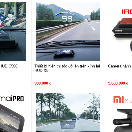
e Hyundai Kona
Kona
có kích thước lớn nhất trong phân khúc SUV kiểu dáng nhỏ gọn giúp ngườ
e có bộ lưới tản nhiệt thiết kế theo hình thác nước tạo điểm nhấn riêng và th
ô HUD C500
Thiết bị hiển thị tốc độ lên trên kính lái
Camera hành 
HUD X9
990.000 đ
5.600.000 đ