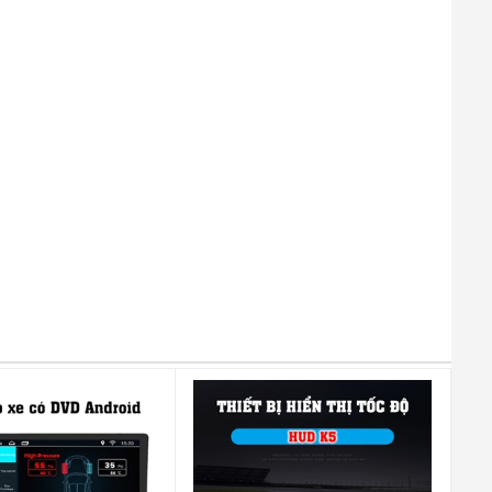
ogo nổi trên bề mặt cân đối. Đặc biệt dễ dàng lắp đặt không cần phải
ám chắc nhất.