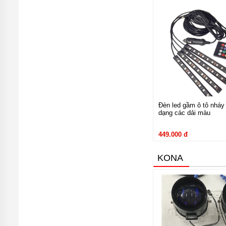
Đồ chơi cho 
Đồ chơi ngoại th
Huy hiệu logo xe hơi
Huy hiệu logo xe hơ
đục khoét gây hư hại thâ
Đèn led gầm ô tô nháy
dạng các dải màu
449.000 đ
KONA