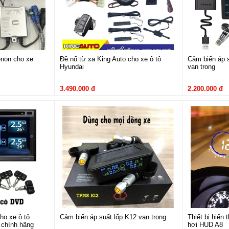
non cho xe
Đề nổ từ xa King Auto cho xe ô tô
Cảm biến áp 
Hyundai
van trong
3.490.000 đ
2.200.000 đ
Huy hiệu logo xe hơi Hyundai Kon
cho xe Hyundai Kona
0 cho Hyundai Kona
sản phẩm hỗ trợ tăng sáng gấp 2 đến 3 lần bóng đèn cũ 
ái tăng tầm quan sát khi di chuyển ban đêm hay những cung đường thiếu ánh sá
ho xe ô tô
Cảm biến áp suất lốp K12 van trong
Thiết bị hiển t
chính hãng
hơi HUD A8