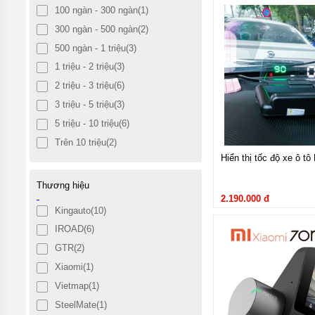
Ngoại thất x
CHƠI
100 ngàn - 300 ngàn
(1)
XE Ô
300 ngàn - 500 ngàn
(2)
TÔ
LEXUS
Ngoại thất Hyundai 
500 ngàn - 1 triệu
(3)
tại Việt Nam. Phần đầu x
ĐỒ CHƠI
1 triệu - 2 triệu
(3)
XE Ô TÔ
2 triệu - 3 triệu
(6)
MERCEDES
3 triệu - 5 triệu
(3)
ĐỒ
CHƠI
5 triệu - 10 triệu
(6)
XE Ô
Trên 10 triệu
(2)
TÔ
SUZUKI
Hiển thị tốc độ xe ô t
ĐỒ
Thương hiệu
CHƠI XE
2.190.000 đ
Ô TÔ
Kingauto
(10)
VINFAST
IROAD
(6)
ĐỒ
CHƠI
GTR
(2)
XE Ô
Xiaomi
(1)
TÔ
BMW
Vietmap
(1)
PHỤ
SteelMate
(1)
KIỆN