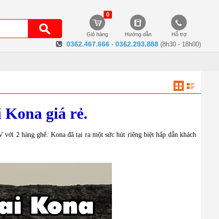
0
Giỏ hàng
Hướng dẫn
Hỗ trợ
0362.467.666
0362.293.888
-
(8h30 - 18h00)
 Kona giá rẻ.
ới 2 hàng ghế. Kona đã tại ra một sức hút riêng biệt hấp dẫn khách