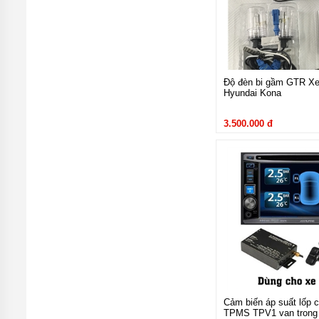
Độ đèn bi gầm GTR Xe
Hyundai Kona
3.500.000 đ
Bi LED GTR GLS 2020 
Bi LED GTR GLS 202
dẫn nhiệt hỗ trợ người l
Cảm biến áp suất lốp c
TPMS TPV1 van trong 