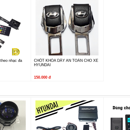
xe Hyundai Kona
ất cho xe Hyundai Kona
 HYUNDAI
i Hyundai Kona
phụ kiện được làm bằng kim loại tổng hợp phủ bạc chống rỉ, l
n xe, nạn chỉ việc lau sạch vị trí muốn dán và dán băng dính 3M lên để có độ b
 theo nhạc đa
CHỐT KHÓA DÂY AN TOÀN CHO XE
HYUNDAI
150.000 đ