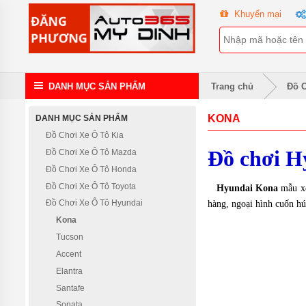
TRANG
Khuyến mại
CHỦ
KHUYẾN
MẠI
ĐỒ
DANH MỤC SẢN PHẨM
Trang chủ
Đồ C
CHƠI
XE Ô
TÔ
KONA
DANH MỤC SẢN PHẨM
KIA
Đồ Chơi Xe Ô Tô Kia
ĐỒ
Đồ chơi H
Đồ Chơi Xe Ô Tô Mazda
CHƠI
XE Ô
Đồ Chơi Xe Ô Tô Honda
TÔ
Đồ Chơi Xe Ô Tô Toyota
Hyundai Kona
mẫu xe
MAZDA
Đồ Chơi Xe Ô Tô Hyundai
hàng, ngoại hình cuốn hút
ĐỒ
Kona
CHƠI
XE Ô
Tucson
TÔ
HONDA
Accent
Elantra
ĐỒ
Santafe
CHƠI
XE Ô
Sonata