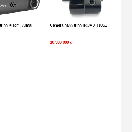
trình Xiaomi 70mai
Camera hành trình IROAD T10S2
10.900.000 đ
ng màu truyền thống nhưng bù lại được thiết kế cửa gió điều hòa đối
S 8 inch tích hợp camera lùi và hệ thống dẫn đường hiện đại nhất.