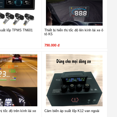
suất lốp TPMS TN601
Thiết bị hiển thị tốc độ lên kính lái xe ô
tô K5
790.000 đ
a.
và với công nghệ tản nhiệt sử dụng ống đồng để cải thiện hiệu suất
ng.
hị tốc độ trên kính lái xe
Cảm biến áp suất lốp K12 van ngoài