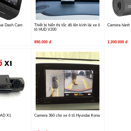
mai Dash Cam
Thiết bị hiển thị tốc độ lên kính lái xe ô
Camera hành 
tô HUD V200
890.000 đ
1.200.000 đ
Ngoại thất Hyundai Kona.
Hyundai Kona
ona
không có quá nhiều khác biệt với các dòng xe Hyundai vẫn giữa nguyên tô
iện đại và trẻ trung. Ngoài ra, khu vực taplo còn sở hữu chiếc màn cảm ứng IP
OAD X1
Camera 360 cho xe ô tô Hyundai Kona