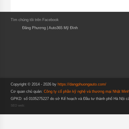
TÔ
TOYOTA
ĐỒ CHƠI
Tìm chúng tôi trên Facebook
XE Ô TÔ
HYUNDAI
Đăng Phương | Auto365 Mỹ Đình
ĐỒ
CHƠI
XE Ô
TÔ
FORD
ĐỒ CHƠI
XE Ô TÔ
MITSUBISHI
ĐỒ CHƠI XE
Copyright © 2014 - 2026 by
https://dangphuongauto.com/
Ô TÔ
CHEVROLET
Cơ quan chủ quản:
Công ty cổ phần kỹ nghệ và thương mại Nhật Min
GPKD: số 0105275227 do sở Kế hoạch và Đầu tư thành phố Hà Nội cấ
ĐỒ
CHƠI
SEO web:
XE Ô
TÔ
NISSAN
ĐỒ