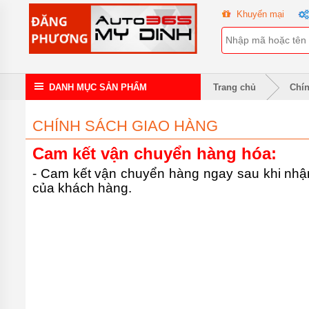
TRANG
Khuyến mại
CHỦ
KHUYẾN
MẠI
ĐỒ
DANH MỤC SẢN PHẨM
Trang chủ
Chín
CHƠI
XE Ô
TÔ
CHÍNH SÁCH GIAO HÀNG
KIA
ĐỒ
Cam kết vận chuyển hàng hóa:
CHƠI
XE Ô
- Cam kết vận chuyển hàng ngay sau khi nhậ
TÔ
của khách hàng.
MAZDA
ĐỒ
CHƠI
XE Ô
TÔ
HONDA
ĐỒ
CHƠI
XE Ô