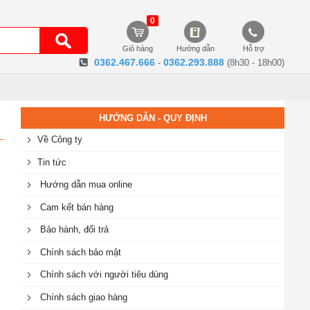
0
Giỏ hàng
Hướng dẫn
Hỗ trợ
0362.467.666
0362.293.888
-
(8h30 - 18h00)
HƯỚNG DẪN - QUY ĐỊNH
Về Công ty
Tin tức
Hướng dẫn mua online
Cam kết bán hàng
Bảo hành, đổi trả
Chính sách bảo mật
Chính sách với người tiêu dùng
Chính sách giao hàng