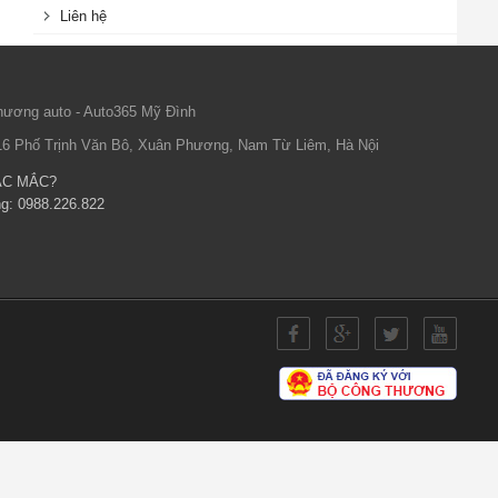
Liên hệ
ương auto - Auto365 Mỹ Đình
16 Phố Trịnh Văn Bô, Xuân Phương, Nam Từ Liêm, Hà Nội
ẮC MẮC?
ng:
0988.226.822